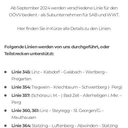
o
Ab September 2024 werden verschiedene Linie für den
n
OÖVV bedient - als Subunternehmen für SAB und WWT.
Hier finden Sie in Kürze alle Details zu den Linien.
Folgende Linien werden von uns durchgeführt, oder
Teilstrecken unterstützt:
Linie 345:
Linz – Katsdorf – Gaisbach – Wartberg –
Pregarten
Linie 354:
Tragwein – Kriechbaum – Schwertberg (- Perg)
Linie 357:
(Schönau i. M. – ) Bad Zell – Allerheiligen i. Mkr. –
Perg
Linie 360, 361:
Linz – Steyregg – St. Georgen/G. –
Mauthausen
Linie 364:
Statzing – Luftenberg – Abwinden – Statzing