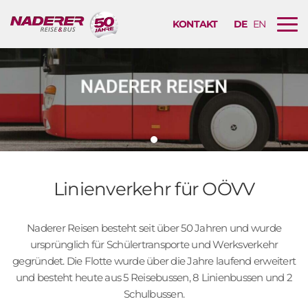
KONTAKT
DE
EN
B
u
r
g
e
r
M
e
n
ü
Linienverkehr für OÖVV
N
a
v
Naderer Reisen besteht seit über 50 Jahren und wurde
i
ursprünglich für Schülertransporte und Werksverkehr
g
gegründet. Die Flotte wurde über die Jahre laufend erweitert
a
und besteht heute aus 5 Reisebussen, 8 Linienbussen und 2
t
Schulbussen.
i