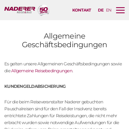
KONTAKT
DE
EN
B
u
r
g
Allgemeine
e
Geschäftsbedingungen
r
M
e
Es gelten unsere Allgemeinen Geschäftsbedingungen sowie
n
die
Allgemeine Reisebedingungen
.
ü
N
KUNDENGELDABSICHERUNG
a
v
i
Für die beim Reiseveranstalter Naderer gebuchten
g
Pauschalreisen sind für den Fall der Insolvenz bereits
a
entrichtete Zahlungen für Reiseleistungen, die nicht mehr
t
erbracht wurden sowie notwendige Aufwendungen für die
i