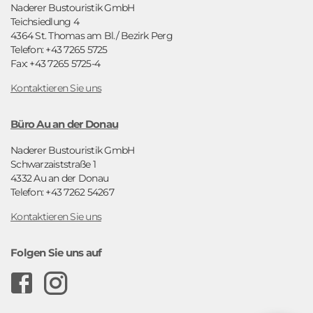
Naderer Bustouristik GmbH
Teichsiedlung 4
4364 St. Thomas am Bl./ Bezirk Perg
Telefon: +43 7265 5725
Fax: +43 7265 5725-4
Kontaktieren Sie uns
Büro Au an der Donau
Naderer Bustouristik GmbH
Schwarzaiststraße 1
4332 Au an der Donau
Telefon: +43 7262 54267
Kontaktieren Sie uns
Folgen Sie uns auf
F
I
a
n