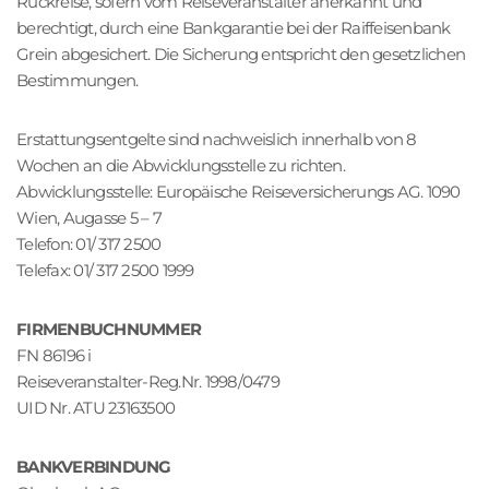
Rückreise, sofern vom Reiseveranstalter anerkannt und
o
berechtigt, durch eine Bankgarantie bei der Raiffeisenbank
n
Grein abgesichert. Die Sicherung entspricht den gesetzlichen
Bestimmungen.
Erstattungsentgelte sind nachweislich innerhalb von 8
Wochen an die Abwicklungsstelle zu richten.
Abwicklungsstelle: Europäische Reiseversicherungs AG. 1090
Wien, Augasse 5 – 7
Telefon: 01/ 317 2500
Telefax: 01/ 317 2500 1999
FIRMENBUCHNUMMER
FN 86196 i
Reiseveranstalter-Reg.Nr. 1998/0479
UID Nr. ATU 23163500
BANKVERBINDUNG