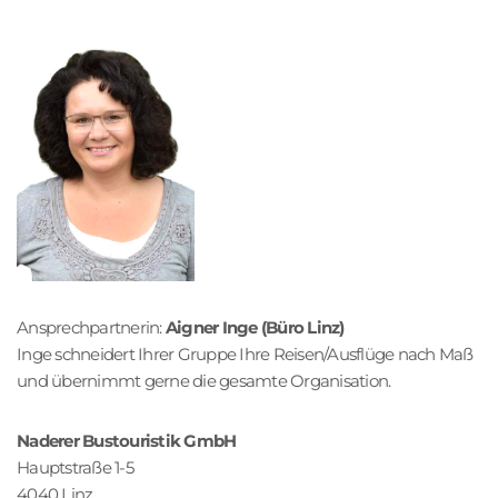
o
n
Ansprechpartnerin:
Aigner Inge (Büro Linz)
Inge schneidert Ihrer Gruppe Ihre Reisen/Ausflüge nach Maß
und übernimmt gerne die gesamte Organisation.
Naderer Bustouristik GmbH
Hauptstraße 1-5
4040 Linz