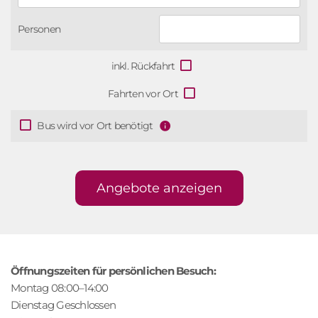
r
z
t
e
Personen
Ort
i
t
inkl. Rückfahrt
Fahrten vor Ort
Bus wird vor Ort benötigt
Angebote anzeigen
Öffnungszeiten für persönlichen Besuch:
Montag 08:00–14:00
Dienstag Geschlossen