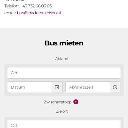
Telefon: +43 732 66 03 03
email:
bus@naderer-reisen.at
Bus mieten
Abfahrt
O
r
t
D
A
a
b
t
f
u
a
Zwischenstopp
m
h
Zielort
r
t
O
s