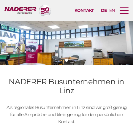
KONTAKT
DE
EN
B
u
r
g
e
r
M
e
n
ü
NADERER Busunternehmen in
N
Linz
a
v
i
Als regionales Busunternehmen in Linz sind wir groß genug
g
für alle Ansprüche und klein genug für den persönlichen
a
Kontakt.
t
i