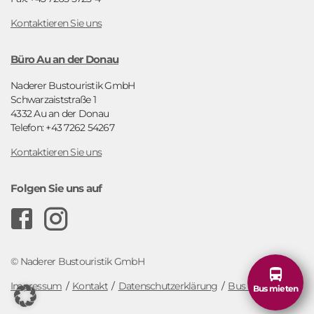
Kontaktieren Sie uns
Büro Au an der Donau
Naderer Bustouristik GmbH
Schwarzaiststraße 1
4332 Au an der Donau
Telefon: +43 7262 54267
Kontaktieren Sie uns
Folgen Sie uns auf
F
I
a
n
© Naderer Bustouristik GmbH
c
s
Impressum
Kontakt
Datenschutzerklärung
Bus mieten
Bus mieten
e
t