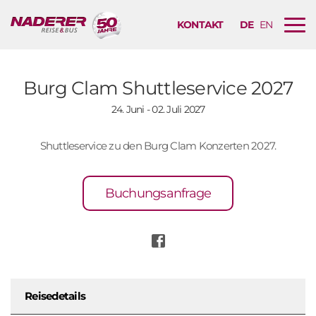
KONTAKT
DE
EN
B
u
r
g
Burg Clam Shuttleservice 2027
e
24. Juni - 02. Juli 2027
r
M
e
Shuttleservice zu den Burg Clam Konzerten 2027.
n
ü
Buchungsanfrage
N
a
v
i
g
a
Reisedetails
t
i