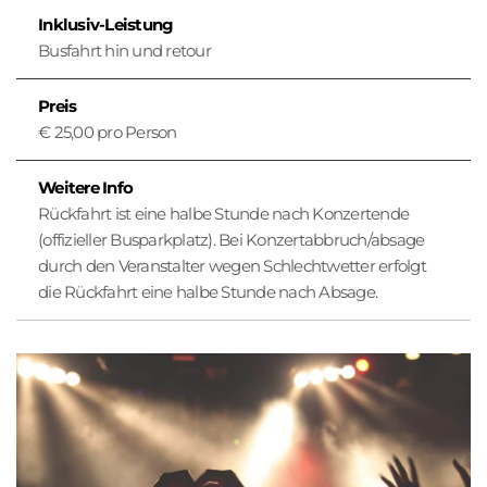
o
Inklusiv-Leistung
n
Busfahrt hin und retour
Preis
€ 25,00 pro Person
Weitere Info
Rückfahrt ist eine halbe Stunde nach Konzertende
(offizieller Busparkplatz). Bei Konzertabbruch/absage
durch den Veranstalter wegen Schlechtwetter erfolgt
die Rückfahrt eine halbe Stunde nach Absage.